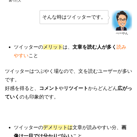
困った人
そんな時はツイッターです。
べーやん
ツイッターの
メリット
は、
文章を読む人が多く
読み
やすい
こと
ツイッターはつぶやく場なので、文を読むユーザーが多い
です。
好感を得ると、
コメント
や
リツイート
からどんどん
広がっ
ていく
のも印象的です。
ツイッターの
デメリットは
文章が読みやすい分、
画
像は一目では分かりづらい
こと