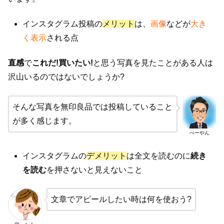
インスタグラム投稿の
メリット
は、
画像
などが
大き
く表示
される点
直感
で
これだ!買いたい!
と思う写真を見たことがある人は
沢山いるのではないでしょうか?
そんな写真を無印良品では投稿していること
が多く感じます。
べーやん
インスタグラムの
デメリット
は全文を読むのに
続き
を読む
を押さないと見えないこと
文章でアピールしたい時は何を使おう?