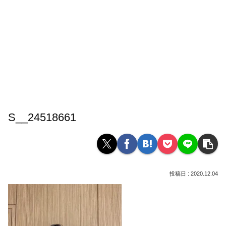
S__24518661
2020.12.04