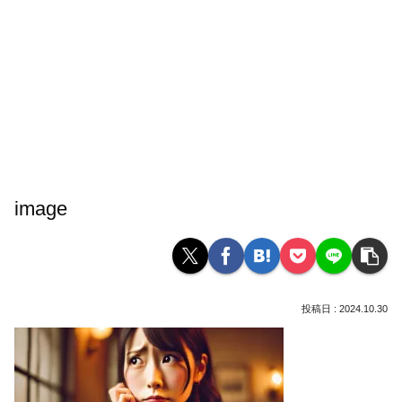
image
2024.10.30