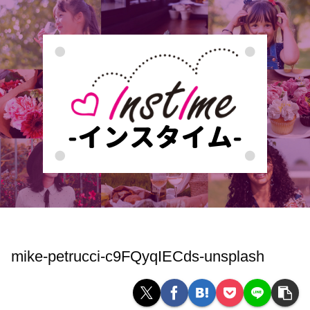
mike-petrucci-c9FQyqIECds-unsplash