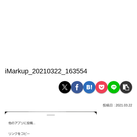
iMarkup_20210322_163554
2021.03.22