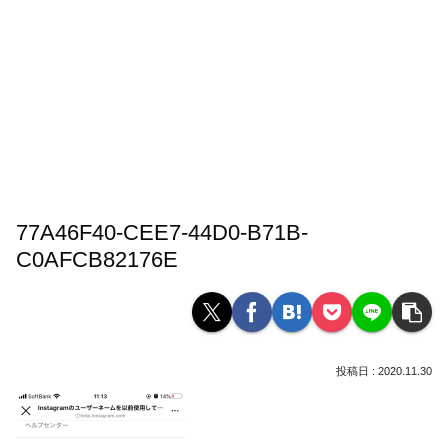
77A46F40-CEE7-44D0-B71B-
C0AFCB82176E
2020.11.30